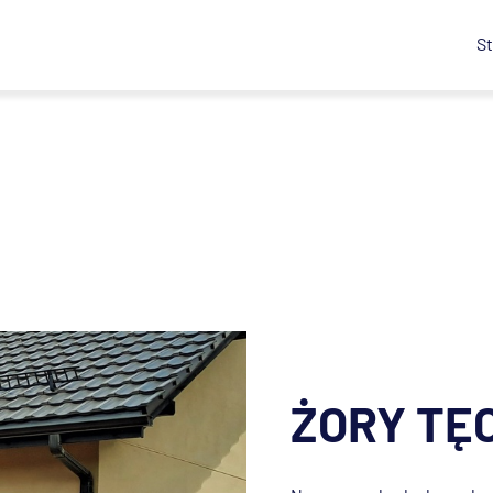
St
ŻORY TĘ