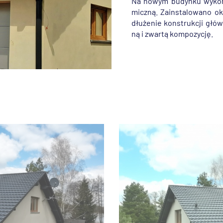
Na nowym bu­dyn­ku wy­ko­n
micz­ną. Za­in­sta­lo­wa­no o
dłu­że­nie kon­struk­cji głów
ną i zwar­tą kom­po­zy­cję.