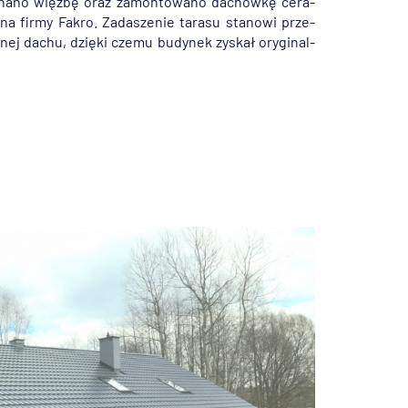
a­no więź­bę oraz za­mon­to­wa­no da­chów­kę ce­ra­
kna firmy Fakro. Za­da­sze­nie ta­ra­su sta­no­wi prze­
­nej dachu, dzię­ki czemu bu­dy­nek zy­skał ory­gi­nal­